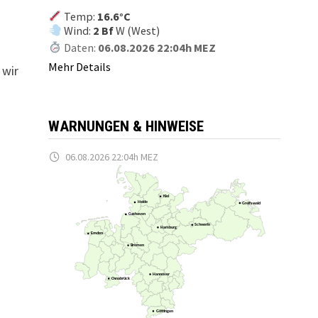
n
Temp:
16.6°C
Wind:
2 Bf
W (West)
Daten:
06.08.2026 22:04h MEZ
Mehr Details
 wir
WARNUNGEN & HINWEISE
06.08.2026 22:04h MEZ
Kiel
Heide
Greifswald
Cuxhaven
Schwerin
Hamburg
Emden
Bremen
Hannover
Osnabrück
Göttingen