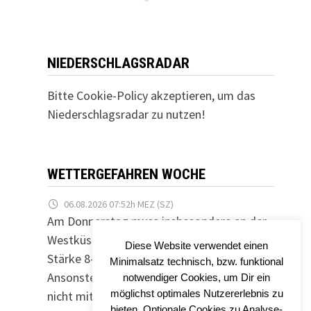
NIEDERSCHLAGSRADAR
Bitte Cookie-Policy akzeptieren, um das
Niederschlagsradar zu nutzen!
WETTERGEFAHREN WOCHE
06.08.2026 07:52h MEZ (SZ)
Am Donnerstag muss insbesondere an der
Westküste mit einzelnen Sturmböen der
Diese Website verwendet einen
Stärke 8-9 (~65-85km/h) gerechnet werden.
Minimalsatz technisch, bzw. funktional
Ansonsten ist in den kommenden Tagen
notwendiger Cookies, um Dir ein
möglichst optimales Nutzererlebnis zu
nicht mit Signifikanz zu rechnen.
bieten. Optionale Cookies zu Analyse-