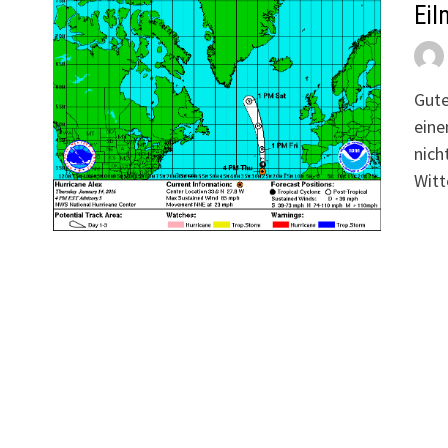
Eil
Gute
eine
nich
Witt