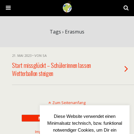
Tags › Erasmus
21. MAI 2023 • VON SA
Start missglückt – Schüler:innen lassen
Wetterballon steigen
Zum Seitenanfang
Diese Website verwendet einen
Mobil
Desktop
Minimalsatz technisch, bzw. funktional
notwendiger Cookies, um Dir ein
Impressum
-
Disclaimer
-
Datenschutz