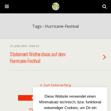
Tags › Hurricane-Festival
27. JUNI 2016 • VON SZ
Statement: Wetterchaos auf dem
Hurricane-Festival
Zum Seitenanfang
Diese Website verwendet einen
Mobil
Desktop
Minimalsatz technisch, bzw. funktional
notwendiger Cookies, um Dir ein
Impressum
-
Disclaimer
-
Datenschutz