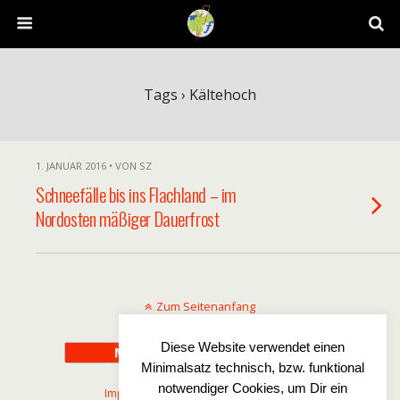
Tags › Kältehoch
1. JANUAR 2016 • VON SZ
Schneefälle bis ins Flachland – im
Nordosten mäßiger Dauerfrost
Zum Seitenanfang
Diese Website verwendet einen
Mobil
Desktop
Minimalsatz technisch, bzw. funktional
notwendiger Cookies, um Dir ein
Impressum
-
Disclaimer
-
Datenschutz