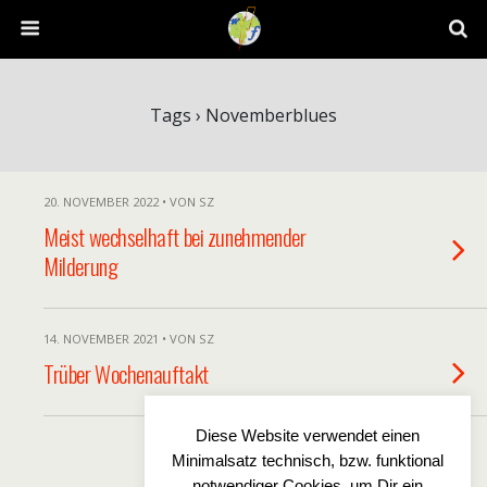
Tags › Novemberblues
20. NOVEMBER 2022 • VON SZ
Meist wechselhaft bei zunehmender
Milderung
14. NOVEMBER 2021 • VON SZ
Trüber Wochenauftakt
Diese Website verwendet einen
Minimalsatz technisch, bzw. funktional
Zum Seitenanfang
notwendiger Cookies, um Dir ein