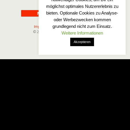
möglichst optimales Nutzererlebnis zu
bieten. Optionale Cookies zu Analyse-
Mobil
Desktop
oder Werbezwecken kommen
grundlegend nicht zum Einsatz.
Impressum
-
Disclaimer
-
Datenschutz
© 2025 Wetterfreaks-Norddeutschland
Weitere Informationen
Akzeptieren