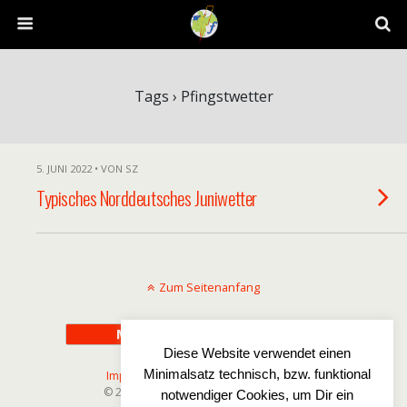
Tags › Pfingstwetter
5. JUNI 2022 • VON SZ
Typisches Norddeutsches Juniwetter
Zum Seitenanfang
Mobil
Desktop
Diese Website verwendet einen
Minimalsatz technisch, bzw. funktional
Impressum
-
Disclaimer
-
Datenschutz
© 2025 Wetterfreaks-Norddeutschland
notwendiger Cookies, um Dir ein