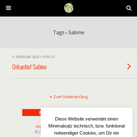
Tags › Sabine
9. FEBRUAR 2020 • VON SZ
Orkantief Sabine
Zum Seitenanfang
Mobil
Desktop
Diese Website verwendet einen
Minimalsatz technisch, bzw. funktional
Impressum
-
Disclaimer
-
Datenschutz
© 2025 Wetterfreaks-Norddeutschland
notwendiger Cookies, um Dir ein