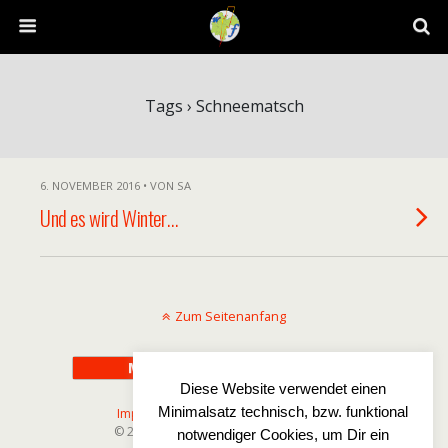
Tags › Schneematsch
6. NOVEMBER 2016 • VON SA
Und es wird Winter…
Zum Seitenanfang
Mobil
Desktop
Diese Website verwendet einen
Minimalsatz technisch, bzw. funktional
Impressum
-
Disclaimer
-
Datenschutz
© 2025 Wetterfreaks-Norddeutschland
notwendiger Cookies, um Dir ein