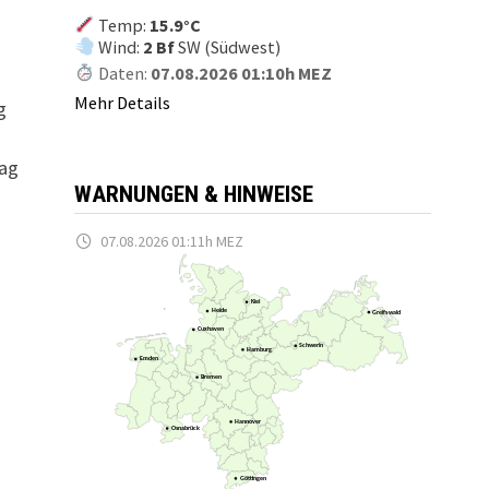
Temp:
15.9°C
Wind:
2 Bf
SW (Südwest)
Daten:
07.08.2026 01:10h MEZ
Mehr Details
g
tag
WARNUNGEN & HINWEISE
07.08.2026 01:11h MEZ
Kiel
Heide
Greifswald
Cuxhaven
Schwerin
Hamburg
Emden
Bremen
Hannover
Osnabrück
Göttingen