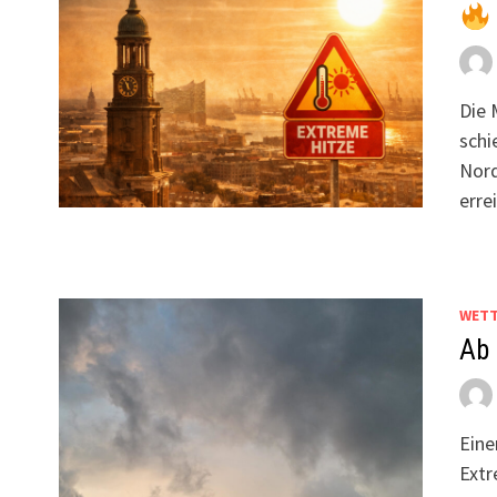
Die 
schi
Nord
erre
WET
Ab 
Eine
Extr