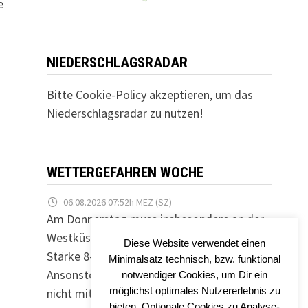
e
NIEDERSCHLAGSRADAR
Bitte Cookie-Policy akzeptieren, um das
Niederschlagsradar zu nutzen!
WETTERGEFAHREN WOCHE
06.08.2026 07:52h MEZ (SZ)
Am Donnerstag muss insbesondere an der
Westküste mit einzelnen Sturmböen der
Diese Website verwendet einen
Stärke 8-9 (~65-85km/h) gerechnet werden.
Minimalsatz technisch, bzw. funktional
Ansonsten ist in den kommenden Tagen
notwendiger Cookies, um Dir ein
möglichst optimales Nutzererlebnis zu
nicht mit Signifikanz zu rechnen.
bieten. Optionale Cookies zu Analyse-