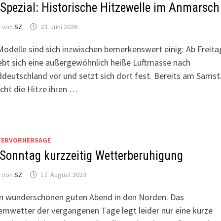
Spezial: Historische Hitzewelle im Anmarsch
von
SZ
23. Juni 2026
Modelle sind sich inzwischen bemerkenswert einig: Ab Freita
ebt sich eine außergewöhnlich heiße Luftmasse nach
deutschland vor und setzt sich dort fest. Bereits am Sams
icht die Hitze ihren …
TERVORHERSAGE
Sonntag kurzzeitig Wetterberuhigung
von
SZ
17. August 2023
n wunderschönen guten Abend in den Norden. Das
emwetter der vergangenen Tage legt leider nur eine kurze