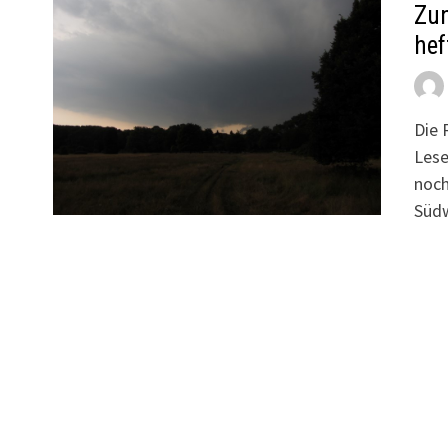
Zun
hef
Die 
Lese
noch
Südw