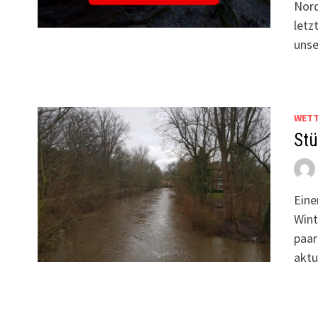
Nord
letz
unse
WET
Stü
Eine
Wint
paar
akt