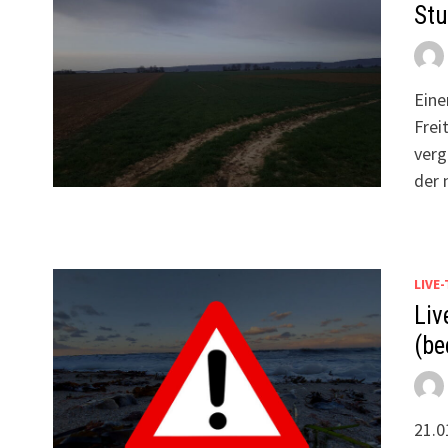
St
Eine
Frei
verg
der 
LIVE
Liv
(be
21.0