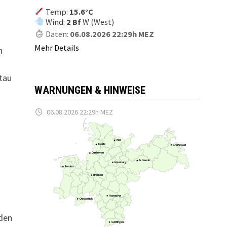
Temp:
15.6°C
Wind:
2 Bf
W (West)
Daten:
06.08.2026 22:29h MEZ
Mehr Details
n
tau
WARNUNGEN & HINWEISE
06.08.2026 22:29h MEZ
Kiel
Heide
Greifswald
Cuxhaven
Schwerin
Hamburg
Emden
Bremen
Hannover
Osnabrück
 den
Göttingen