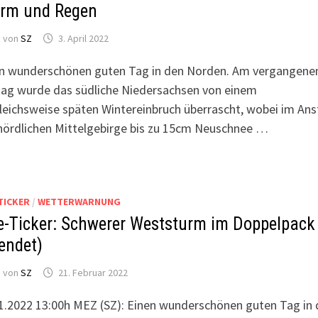
urm und Regen
von
SZ
3. April 2022
n wunderschönen guten Tag in den Norden. Am vergangene
tag wurde das südliche Niedersachsen von einem
leichsweise späten Wintereinbruch überrascht, wobei im Ans
nördlichen Mittelgebirge bis zu 15cm Neuschnee …
-TICKER
/
WETTERWARNUNG
e-Ticker: Schwerer Weststurm im Doppelpack
endet)
von
SZ
21. Februar 2022
1.2022 13:00h MEZ (SZ): Einen wunderschönen guten Tag in