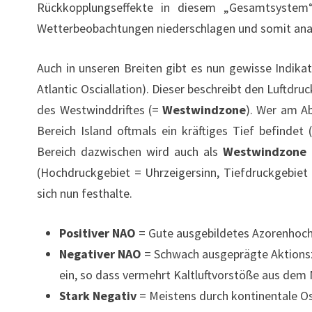
Rückkopplungseffekte in diesem „Gesamtsystem“
Wetterbeobachtungen niederschlagen und somit ana
Auch in unseren Breiten gibt es nun gewisse Indik
Atlantic Osciallation). Dieser beschreibt den Luftdr
des Westwinddriftes (=
Westwindzone
). Wer am Ab
Bereich Island oftmals ein kräftiges Tief befindet
Bereich dazwischen wird auch als
Westwindzone
(Hochdruckgebiet = Uhrzeigersinn, Tiefdruckgebiet =
sich nun festhalte.
Positiver NAO
= Gute ausgebildetes Azorenhoch/I
Negativer NAO
= Schwach ausgeprägte Aktionsze
ein, so dass vermehrt Kaltluftvorstöße aus de
Stark Negativ
= Meistens durch kontinentale O