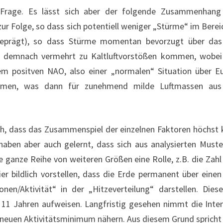
rage. Es lässt sich aber der folgende Zusammenhang h
 Folge, so dass sich potentiell weniger „Stürme“ im Bereic
eprägt), so dass Stürme momentan bevorzugt über das 
es demnach vermehrt zu Kaltluftvorstößen kommen, wobei
m positven NAO, also einer „normalen“ Situation über Eu
mmen, was dann für zunehmend milde Luftmassen aus 
ch, dass das Zusammenspiel der einzelnen Faktoren höchst kom
haben aber auch gelernt, dass sich aus analysierten Muste
ine ganze Reihe von weiteren Größen eine Rolle, z.B. die Zah
ier bildlich vorstellen, dass die Erde permanent über ein
onen/Aktivität“ in der „Hitzeverteilung“ darstellen. Die
 11 Jahren aufweisen. Langfristig gesehen nimmt die Inten
nem neuen Aktivitätsminimum nähern. Aus diesem Grund spricht