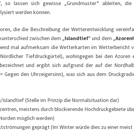
, so lassen sich gewisse „Grundmuster“ ableiten, die
lysiert werden können.
atoren, die die Beschreibung der Wetterentwicklung verein
uckunterschied zwischen dem „
Islandtief
“ und dem „
Azoren
end mal aufmerksam die Wetterkarten im Wetterbericht ver
 (Nördlicher Tiefdruckgürtel), wohingegen bei den Azoren 
bezeichnet und ergibt sich aufgrund der auf der Nordhalb
 Gegen den Uhrzeigersinn), was sich aus dem Druckgradient
slandtief (Stelle im Prinzip die Normalsituation dar)
ntren, meistens durch blockierende Hochdruckgebiete über
m Norden möglich werden)
stströmungen geprägt (Im Winter würde dies zu einer meist