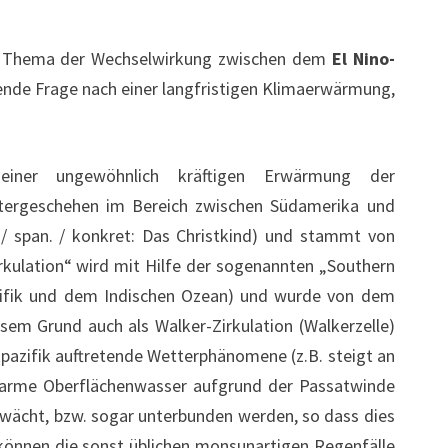
en Thema der Wechselwirkung zwischen dem
El Nino-
ende Frage nach einer langfristigen Klimaerwärmung,
einer ungewöhnlich kräftigen Erwärmung der
ttergeschehen im Bereich zwischen Südamerika und
/ span. / konkret: Das Christkind) und stammt von
rkulation“ wird mit Hilfe der sogenannten „Southern
ifik und dem Indischen Ozean) und wurde von dem
sem Grund auch als Walker-Zirkulation (Walkerzelle)
pazifik auftretende Wetterphänomene (z.B. steigt an
arme Oberflächenwasser aufgrund der Passatwinde
chwächt, bzw. sogar unterbunden werden, so dass dies
n können die sonst üblichen monsunartigen Regenfälle