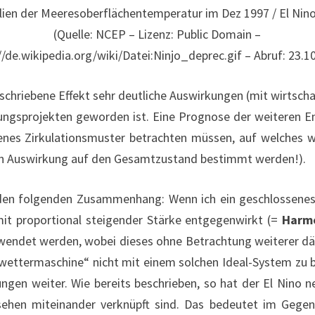
ien der Meeresoberflächentemperatur im Dez 1997 / El Nino
(Quelle: NCEP – Lizenz: Public Domain –
//de.wikipedia.org/wiki/Datei:Ninjo_deprec.gif – Abruf: 23.1
chriebene Effekt sehr deutliche Auswirkungen (mit wirtscha
ngsprojekten geworden ist. Eine Prognose der weiteren Ent
enes Zirkulationsmuster betrachten müssen, auf welches w
sen Auswirkung auf den Gesamtzustand bestimmt werden!).
den folgenden Zusammenhang: Wenn ich ein geschlossenes 
 mit proportional steigender Stärke entgegenwirkt (=
Harmo
ewendet werden, wobei dieses ohne Betrachtung weiterer 
twettermaschine“ nicht mit einem solchen Ideal-System zu 
ngen weiter. Wie bereits beschrieben, so hat der El Nino 
sehen miteinander verknüpft sind. Das bedeutet im Gegen