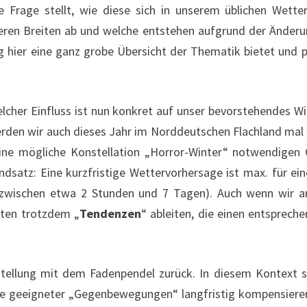
 die Frage stellt, wie diese sich in unserem üblichen We
seren Breiten ab und welche entstehen aufgrund der Änder
 hier eine ganz grobe Übersicht der Thematik bietet und ph
er Einfluss ist nun konkret auf unser bevorstehendes Win
erden wir auch dieses Jahr im Norddeutschen Flachland mal w
eine mögliche Konstellation „Horror-Winter“ notwendigen 
rundsatz: Eine kurzfristige Wettervorhersage ist max. für e
 zwischen etwa 2 Stunden und 7 Tagen). Auch wenn wir an 
kten trotzdem „
Tendenzen
“ ableiten, die einen entsprech
ellung mit dem Fadenpendel zurück. In diesem Kontext st
lfe geeigneter „Gegenbewegungen“ langfristig kompensieren