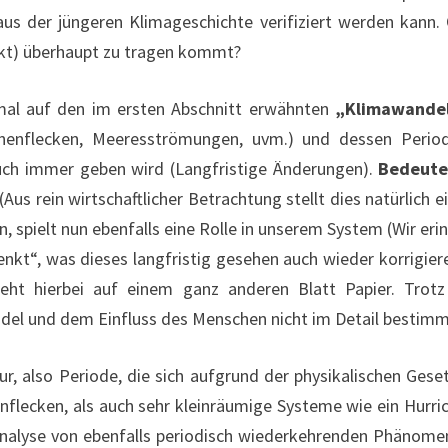
us der jüngeren Klimageschichte verifiziert werden kann. 
fekt) überhaupt zu tragen kommt?
l auf den im ersten Abschnitt erwähnten
„Klimawande
nenflecken, Meeresströmungen, uvm.) und dessen Periodi
uch immer geben wird (Langfristige Änderungen).
Bedeute
us rein wirtschaftlicher Betrachtung stellt dies natürlich e
 spielt nun ebenfalls eine Rolle in unserem System (Wir eri
nkt“, was dieses langfristig gesehen auch wieder korrigieren
eht hierbei auf einem ganz anderen Blatt Papier. Trotz 
l und dem Einfluss des Menschen nicht im Detail bestimm
ur, also Periode, die sich aufgrund der physikalischen Gese
nenflecken, als auch sehr kleinräumige Systeme wie ein Hurr
e Analyse von ebenfalls periodisch wiederkehrenden Phänome