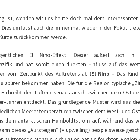
ung ist, wenden wir uns heute doch mal dem interessant
 Dies umfasst auch die immer mal wieder in den Fokus tret
n Kürze zurückkommen werde.
ntlichen El Nino-Effekt. Dieser äußert sich in 
azifik und hat somit einen direkten Einfluss auf das We
gen vom Zeitpunkt des Auftretens ab (
El Nino
= Das Kind 
 zu spüren bekommen haben. Die für die Region typische „Zi
eschreibt den Luftmassenaustausch zwischen dem Ostpaz
er-Jahren entdeckt. Das grundlegende Muster wird aus die
hiedlichen Meerestemperaturen zwischen dem West- und Ost
aus dem antarktischen Humboldtstrom auf, während das w
 kann dieses „Aufsteigen“ (= upwelling) beispielsweise ges
iten auftretende Monsun-Zirkulation hat (In feuchten Regio