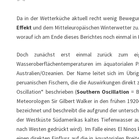
Da in der Wetterküche aktuell recht wenig Beweg
Effekt
und dem Mitteleuropäischen Winterwetter zu.
worauf ich am Ende dieses Berichtes noch einmal i
Doch zunächst erst einmal zurück zum eige
Wasseroberflächentemperaturen im äquatorialen P
Australien/Ozeanien. Der Name leitet sich im Übri
peruanischen Fischern, die die Auswirkungen direkt
Oscillation“ beschrieben (
Southern Oscillation
= B
Meteorologen Sir Gilbert Walker in den frühen 1920
bezeichnet und beschreibt die aufgrund der untersc
der Westküste Südamerikas kaltes Tiefenwasser 
nach Westen gedrückt wird). Im Falle eines El Ninos
einen direkten Einfluss auf die in äquatorialen Bre