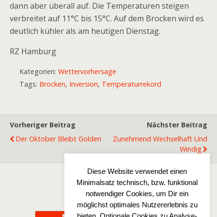
dann aber überall auf. Die Temperaturen steigen
verbreitet auf 11°C bis 15°C. Auf dem Brocken wird es
deutlich kühler als am heutigen Dienstag.
RZ Hamburg
Kategorien:
Wettervorhersage
Tags:
Brocken
,
Inversion
,
Temperaturrekord
Vorheriger Beitrag
Nächster Beitrag
Der Oktober Bleibt Golden
Zunehmend Wechselhaft Und
Windig
Diese Website verwendet einen
Minimalsatz technisch, bzw. funktional
Zum Seitenanfang
notwendiger Cookies, um Dir ein
möglichst optimales Nutzererlebnis zu
bieten. Optionale Cookies zu Analyse-
Mobil
Desktop