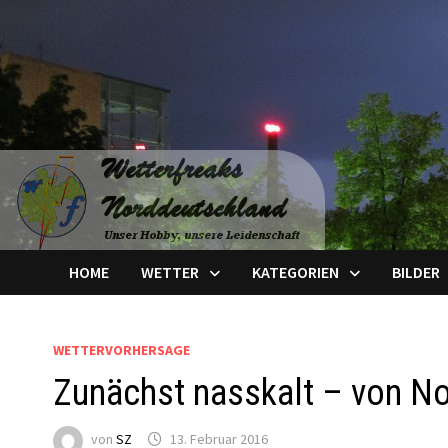
Zum
Inhalt
springen
HOME
WETTER
KATEGORIEN
BILDER
WETTERVORHERSAGE
Zunächst nasskalt – von N
von
SZ
13. Februar 2016