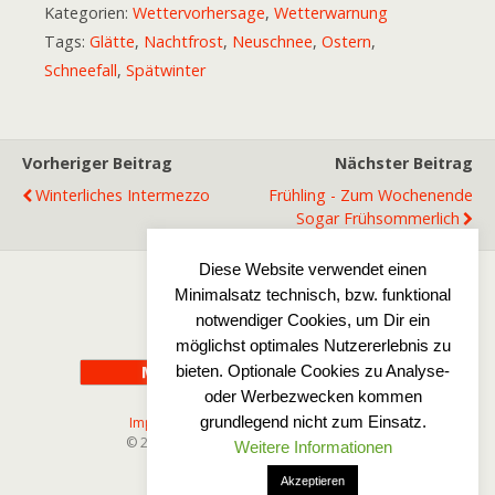
Kategorien:
Wettervorhersage
,
Wetterwarnung
Tags:
Glätte
,
Nachtfrost
,
Neuschnee
,
Ostern
,
Schneefall
,
Spätwinter
Vorheriger Beitrag
Nächster Beitrag
Winterliches Intermezzo
Frühling - Zum Wochenende
Sogar Frühsommerlich
Diese Website verwendet einen
Minimalsatz technisch, bzw. funktional
Zum Seitenanfang
notwendiger Cookies, um Dir ein
möglichst optimales Nutzererlebnis zu
bieten. Optionale Cookies zu Analyse-
Mobil
Desktop
oder Werbezwecken kommen
grundlegend nicht zum Einsatz.
Impressum
-
Disclaimer
-
Datenschutz
© 2025 Wetterfreaks-Norddeutschland
Weitere Informationen
Akzeptieren