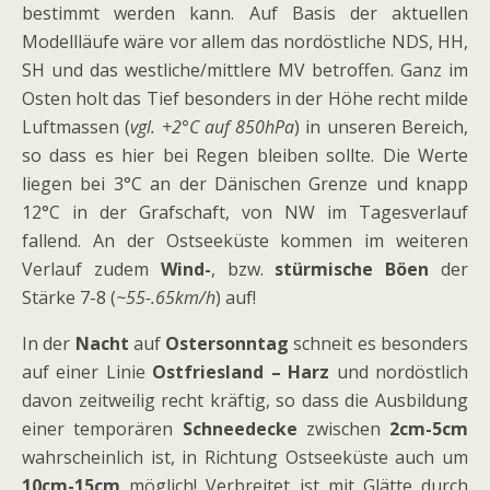
bestimmt werden kann. Auf Basis der aktuellen
Modellläufe wäre vor allem das nordöstliche NDS, HH,
SH und das westliche/mittlere MV betroffen. Ganz im
Osten holt das Tief besonders in der Höhe recht milde
Luftmassen (
vgl. +2°C auf 850hPa
) in unseren Bereich,
so dass es hier bei Regen bleiben sollte. Die Werte
liegen bei 3°C an der Dänischen Grenze und knapp
12°C in der Grafschaft, von NW im Tagesverlauf
fallend. An der Ostseeküste kommen im weiteren
Verlauf zudem
Wind-
, bzw.
stürmische Böen
der
Stärke 7-8 (
~55-.65km/h
) auf!
In der
Nacht
auf
Ostersonntag
schneit es besonders
auf einer Linie
Ostfriesland – Harz
und nordöstlich
davon zeitweilig recht kräftig, so dass die Ausbildung
einer temporären
Schneedecke
zwischen
2cm-5cm
wahrscheinlich ist, in Richtung Ostseeküste auch um
10cm-15cm
möglich! Verbreitet ist mit Glätte durch