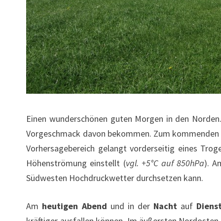
Einen wunderschönen guten Morgen in den Norden. 
Vorgeschmack davon bekommen. Zum kommenden Woc
Vorhersagebereich gelangt vorderseitig eines Tro
Höhenströmung einstellt (
vgl. +5°C auf 850hPa
). A
Südwesten Hochdruckwetter durchsetzen kann.
Am
heutigen Abend
und in der
Nacht
auf
Diens
kräftiger ausfallen können. Im äußersten Nordosten 