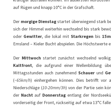
auf Rügen und knapp 10°C in der Grafschaft.
Der
morgige Dienstag
startet überwiegend stark be
sich der Himmel weiterhin wechselnd bis stark bew
oder
Gewitter
, die lokal mit
Starkregen
bis
15
Emsland – Kieler Bucht abspielen. Die Höchstwerte 
Der
Mittwoch
startet zunächst wechselnd wolkig 
Kaltfront
, die aufgrund einer Wellenbildung üb
Mittagsstunden auch zunehmend
Schauer
und
Ge
(
~65km/h
) einhergehen können. Dies betrifft vor 
Niederschläge (
10-20mm/3h
) von der Partie sein kö
der
Nacht
auf
Donnerstag
entlang der Nordseek
vorderseitig der Front, rückseitig auf etwa 13°C fall