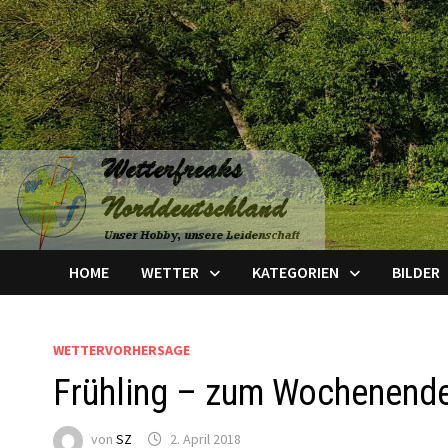
Zum
Inhalt
springen
HOME
WETTER
KATEGORIEN
BILDER
WETTERVORHERSAGE
Frühling – zum Wochenende
von
SZ
2. April 2018