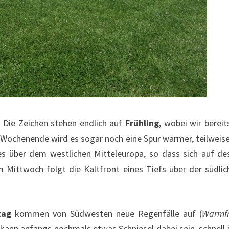
Die Zeichen stehen endlich auf
Frühling
, wobei wir berei
henende wird es sogar noch eine Spur wärmer, teilweis
ges über dem westlichen Mitteleuropa, so dass sich auf d
m Mittwoch folgt die Kaltfront eines Tiefs über der süd
tag
kommen von Südwesten neue Regenfälle auf (
Warmfr
kann anfangs nochmals etwas Schniesel dabei sein, schnell