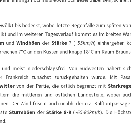
wölkt bis bedeckt, wobei letzte Regenfälle zum späten Vorm
ölkt und im weiteren Tagesverlauf kommt es im breiten War
mm
und
Windböen
der
Stärke
7 (
~55km/h
) einhergehen kö
erreichen 7°C an den Küsten und knapp 18°C im Raum Braun
und meist niederschlagsfrei. Von Südwesten nähert sich
er Frankreich zunächst zurückgehalten wurde. Mit Pass
witter
von der Partie, die örtlich begrenzt mit
Starkreg
allem die mittleren und östlichen Landesteile, wobei au
nnen. Der Wind frischt auch unabh. der o.a. Kalftontpassage
üste
Sturmböen
der
Stärke 8-9
(
~65-80km/h
). Die Höchs
end.