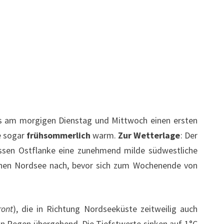
ts am morgigen Dienstag und Mittwoch einen ersten
e sogar
frühsommerlich
warm.
Zur Wetterlage
: Der
essen Ostflanke eine zunehmend milde südwestliche
lichen Nordsee nach, bevor sich zum Wochenende von
ont
), die in Richtung Nordseeküste zeitweilig auch
 in Regen übergehend. Die Tiefstwerte sinken auf 1°C