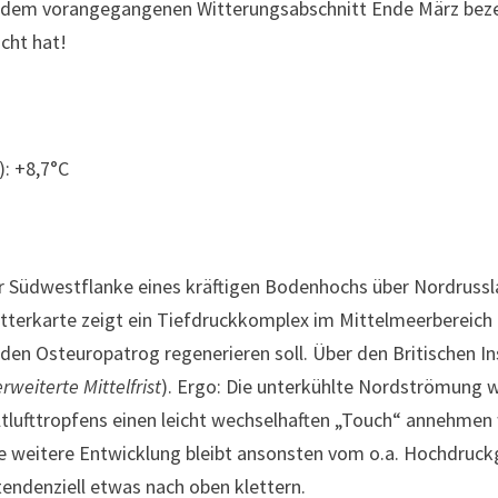
dem vorangegangenen Witterungsabschnitt Ende März bezei
acht hat!
): +8,7°C
er Südwestflanke eines kräftigen Bodenhochs über Nordrus
tterkarte zeigt ein Tiefdruckkomplex im Mittelmeerbereich 
den Osteuropatrog regenerieren soll. Über den Britischen In
erweiterte Mittelfrist
). Ergo: Die unterkühlte Nordströmung 
ltlufttropfens einen leicht wechselhaften „Touch“ annehmen
ie weitere Entwicklung bleibt ansonsten vom o.a. Hochdruck
ndenziell etwas nach oben klettern.