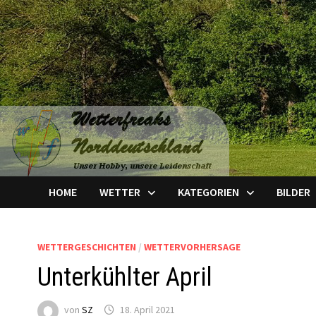
Zum
Inhalt
springen
HOME
WETTER
KATEGORIEN
BILDER
WETTERGESCHICHTEN
/
WETTERVORHERSAGE
Unterkühlter April
von
SZ
18. April 2021