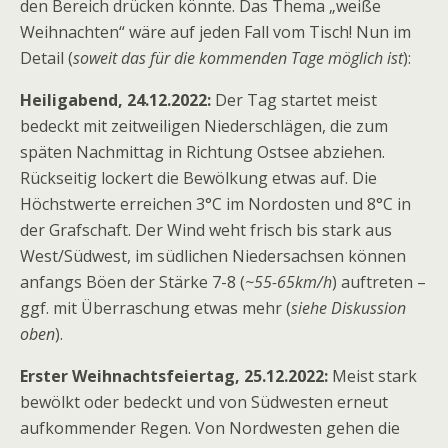
den Bereich drücken könnte. Das Thema „weiße
Weihnachten“ wäre auf jeden Fall vom Tisch! Nun im
Detail (
soweit das für die kommenden Tage möglich ist
):
Heiligabend, 24.12.2022:
Der Tag startet meist
bedeckt mit zeitweiligen Niederschlägen, die zum
späten Nachmittag in Richtung Ostsee abziehen.
Rückseitig lockert die Bewölkung etwas auf. Die
Höchstwerte erreichen 3°C im Nordosten und 8°C in
der Grafschaft. Der Wind weht frisch bis stark aus
West/Südwest, im südlichen Niedersachsen können
anfangs Böen der Stärke 7-8 (
~55-65km/h
) auftreten –
ggf. mit Überraschung etwas mehr (
siehe Diskussion
oben
).
Erster Weihnachtsfeiertag, 25.12.2022:
Meist stark
bewölkt oder bedeckt und von Südwesten erneut
aufkommender Regen. Von Nordwesten gehen die