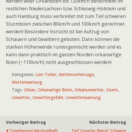
werden witer Orkanböen bis 120km/h berechnet!!! Im
restlichen Niedersachsen bzw. Schleswig-Holstein und
auch Hamburg muss verbreitet mit zum Teil schweren
Sturmböen zwischen 80km/h und 100km/h gerechnet
werden! Besondere Vorsicht ist bei Aufzug von
Schauern und Gewittern geboten. Dann können die
starken Höhenwinde runtergemischt werden und es
kann dann praktisch im ganzen Norden orkanartige
Böen (~110km/h) nicht ausgeschlossen werden!
Kategorien:
Live-Ticker
,
Wettervorhersage
,
Wetterwarnung
Tags:
Orkan
,
Orkanartige Böen
,
Orkanunwetter
,
Sturm
,
Unwetter
,
Unwettergefahr
,
Unwetterwarnung
Vorheriger Beitrag
Nächster Beitrag
Zunehmend Wechselhaft,
Tief Quentin Bringt Schwere