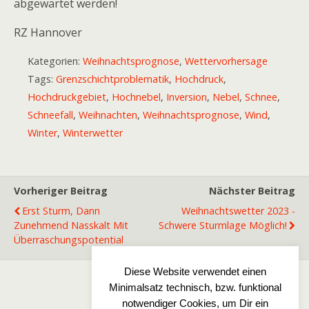
abgewartet werden!
RZ Hannover
Kategorien:
Weihnachtsprognose
,
Wettervorhersage
Tags:
Grenzschichtproblematik
,
Hochdruck
,
Hochdruckgebiet
,
Hochnebel
,
Inversion
,
Nebel
,
Schnee
,
Schneefall
,
Weihnachten
,
Weihnachtsprognose
,
Wind
,
Winter
,
Winterwetter
Vorheriger Beitrag
Nächster Beitrag
Erst Sturm, Dann
Weihnachtswetter 2023 -
Zunehmend Nasskalt Mit
Schwere Sturmlage Möglich!
Überraschungspotential
Diese Website verwendet einen
Minimalsatz technisch, bzw. funktional
Zum Seitenanfang
notwendiger Cookies, um Dir ein