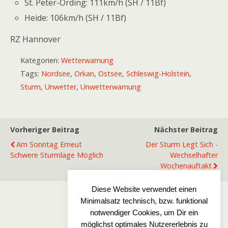
St. Peter-Ording: 111km/h (SH / 11Bf)
‪Heide‬: 106km/h (SH / 11Bf)
RZ Hannover
Kategorien:
Wetterwarnung
Tags:
Nordsee
,
Orkan
,
Ostsee
,
Schleswig-Holstein
,
Sturm
,
Unwetter
,
Unwetterwarnung
Vorheriger Beitrag
Nächster Beitrag
Am Sonntag Erneut
Der Sturm Legt Sich -
Schwere Sturmlage Möglich
Wechselhafter
Wochenauftakt
Diese Website verwendet einen
Minimalsatz technisch, bzw. funktional
Zum Seitenanfang
notwendiger Cookies, um Dir ein
möglichst optimales Nutzererlebnis zu