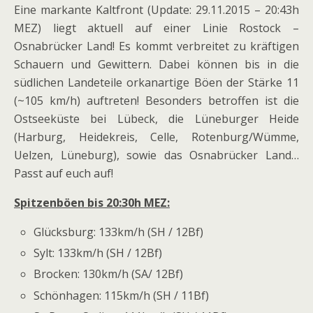
Eine markante Kaltfront (Update: 29.11.2015 – 20:43h
MEZ) liegt aktuell auf einer Linie ‪Rostock‬ –
Osnabrücker Land! Es kommt verbreitet zu kräftigen
‪Schauern‬ und ‪Gewittern‬. Dabei können bis in die
südlichen Landeteile orkanartige Böen der Stärke 11
(~105 km/h) auftreten! Besonders betroffen ist die
Ostseeküste bei ‎Lübeck‬, die Lüneburger Heide
(‪‎Harburg‬, ‪Heidekreis‬, ‪Celle‬, ‪‎Rotenburg‬/Wümme,
‪Uelzen‬, ‎Lüneburg‬), sowie das Osnabrücker Land…
Passt auf euch auf!
Spitzenböen bis 20:30h MEZ:
‪Glücksburg‬: 133km/h (SH / 12Bf)
‪Sylt‬: 133km/h (SH / 12Bf)
‪Brocken‬: 130km/h (SA/ 12Bf)
‪Schönhagen‬: 115km/h (SH / 11Bf)