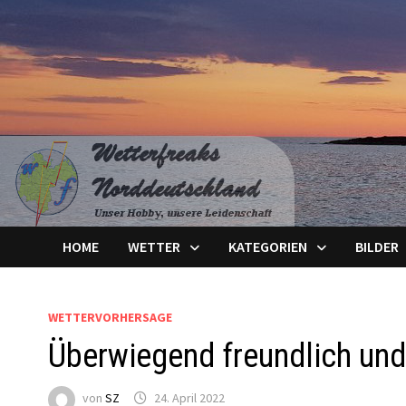
Zum
Inhalt
springen
HOME
WETTER
KATEGORIEN
BILDER
WETTERVORHERSAGE
Überwiegend freundlich und
von
SZ
24. April 2022