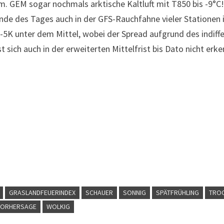
m. GEM sogar nochmals arktische Kaltluft mit T850 bis -9°C!
 Ende des Tages auch in der GFS-Rauchfahne vieler Stationen
-5K unter dem Mittel, wobei der Spread aufgrund des indiffe
ich auch in der erweiterten Mittelfrist bis Dato nicht erke
GRASLANDFEUERINDEX
SCHAUER
SONNIG
SPÄTFRÜHLING
TROC
ORHERSAGE
WOLKIG