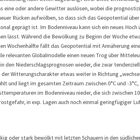
 eine oder andere Gewitter auslösen, wobei die prognostiz
neuer Rücken aufwölben, so dass sich das Geopotential übe
l geprägt ist. Im Bodenniveau kann sich ein neues Hoch übe
 lässt. Während die Bewölkung zu Beginn der Woche etwas di
ten Wochenhälfte fällt das Geopotential mit Annäherung ein
 relevanten Globalmodelle einen neuen Trog über Mitteleu
in den Niederschlagsprognosen wieder, die zwar tendenziel
ch der Witterungscharakter etwas weiter in Richtung „wechs
hlt und liegt im gesamten Zeitraum zwischen 0°C und -3°C,
chsttemperaturen im Bodenniveau nieder, die sich zwischen 1
stgefahr, in exp. Lagen auch noch einmal geringfügiger Luft
kig oder stark bewölkt mit letzten Schauern in den südlich