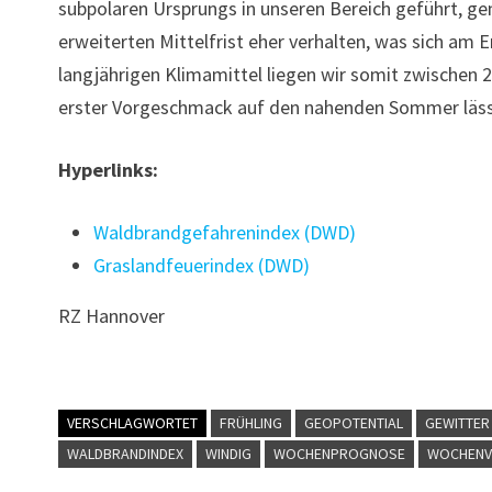
subpolaren Ursprungs in unseren Bereich geführt, ge
erweiterten Mittelfrist eher verhalten, was sich am
langjährigen Klimamittel liegen wir somit zwischen 2
erster Vorgeschmack auf den nahenden Sommer lässt s
Hyperlinks:
Waldbrandgefahrenindex (DWD)
Graslandfeuerindex (DWD)
RZ Hannover
VERSCHLAGWORTET
FRÜHLING
GEOPOTENTIAL
GEWITTER
WALDBRANDINDEX
WINDIG
WOCHENPROGNOSE
WOCHENV